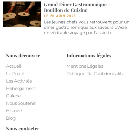
Grand Dîner Gastronomique –
Bouillon de Cuisine
LE 20 JUIN 2026
Les jeunes chefs vous retrouvent pour un
dîner gastronomique aux saveurs d’Asie,
un véritable voyage par l’assiette !
Nous découvrir
Informations légales
Accueil
Mentions Légales
Le Projet
Politique De Confidentialité
Les Activités
Hébergement
Galerie
Nous Soutenir
Histoire
Blog
Nous contacter