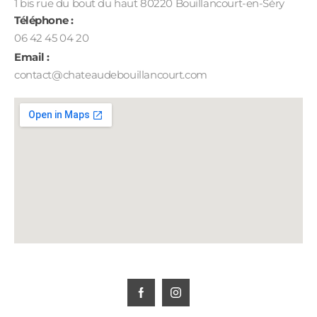
1 bis rue du bout du haut 80220 Bouillancourt-en-Séry
Téléphone :
06 42 45 04 20
Email :
contact@chateaudebouillancourt.com