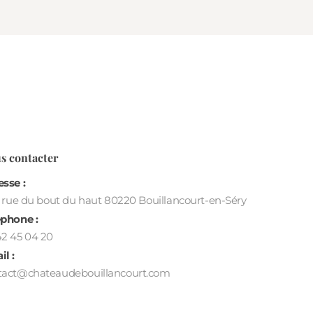
s contacter
sse :
s rue du bout du haut 80220 Bouillancourt-en-Séry
éphone :
42 45 04 20
l :
tact@chateaudebouillancourt.com