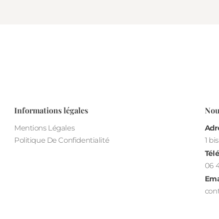
Informations légales
Nou
Mentions Légales
Adre
Politique De Confidentialité
1 bi
Tél
06 
Emai
con